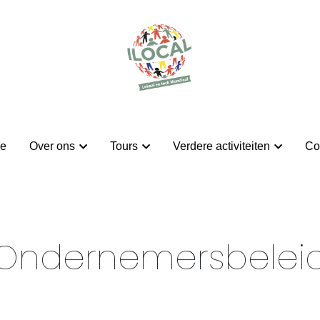
e
e
Over ons
Over ons
Tours
Tours
Verdere activiteiten
Verdere activiteiten
Co
Co
Ondernemersbelei