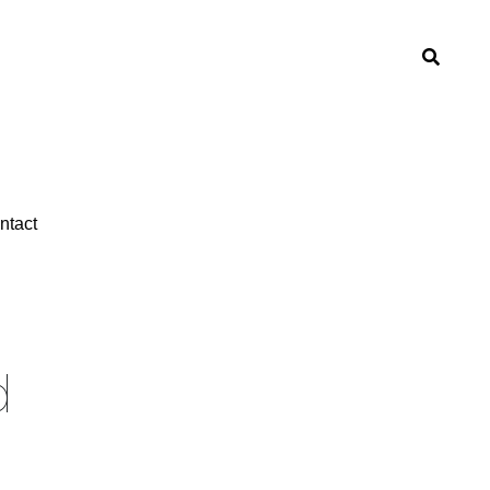
ntact
ntact
d