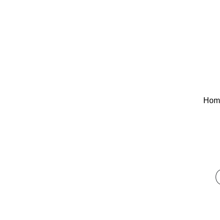
Hom
Hom