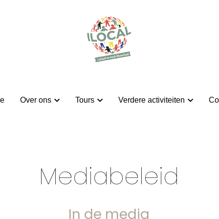
e
e
Over ons
Over ons
Tours
Tours
Verdere activiteiten
Verdere activiteiten
Co
Co
Mediabeleid
In de media