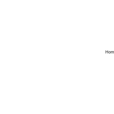
Hom
Hom