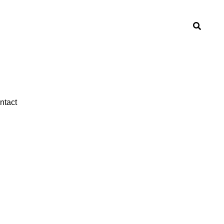
ntact
ntact