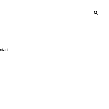
ntact
ntact