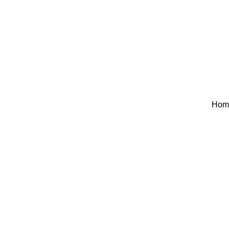
Hom
Hom