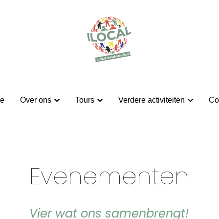
e
e
Over ons
Over ons
Tours
Tours
Verdere activiteiten
Verdere activiteiten
Co
Co
Evenementen
Vier wat ons samenbrengt!